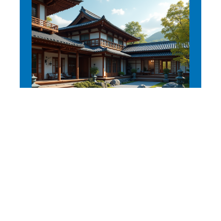
LOGEMENT
L’hôtel le plus vieux du
monde et son histoire
fascinante
11 mars 2026
En vogue