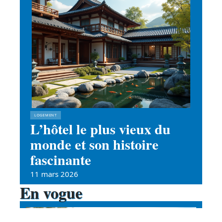
LOGEMENT
L’hôtel le plus vieux du
monde et son histoire
fascinante
11 mars 2026
En vogue