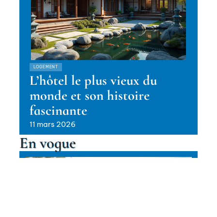
LOGEMENT
L’hôtel le plus vieux du
monde et son histoire
fascinante
11 mars 2026
En vogue