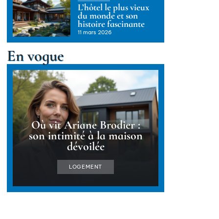
L’hôtel le plus vieux
du monde et son
histoire fascinante
11 mars 2026
En vogue
Où vit Ariane Brodier :
son intimité à la maison
dévoilée
LOGEMENT