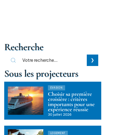
Recherche
Sous les projecteurs
EVASION
Choisir sa première
croisière : critères
importants pour une
expérience réussie
30 juillet 2026
LOGEMENT