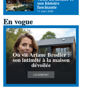
son histoire
fascinante
11 mars 2026
En vogue
Où vit Ariane Brodier :
son intimité à la maison
dévoilée
LOGEMENT