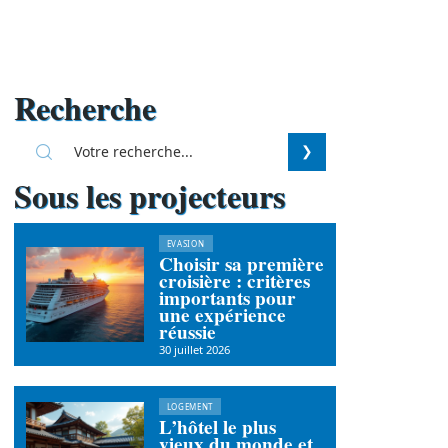
Recherche
Sous les projecteurs
EVASION
Choisir sa première
croisière : critères
importants pour
une expérience
réussie
30 juillet 2026
LOGEMENT
L’hôtel le plus
vieux du monde et