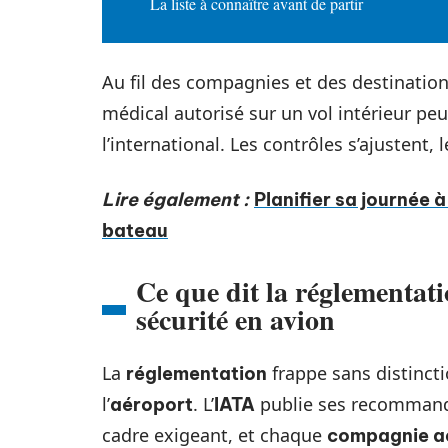
La liste à connaître avant de partir
Au fil des compagnies et des destinations,
médical autorisé sur un vol intérieur pe
l’international. Les contrôles s’ajustent,
Lire également :
Planifier sa journée 
bateau
Ce que dit la réglementati
sécurité en avion
La
frappe sans distinct
réglementation
l’
. L’
publie ses recommand
aéroport
IATA
cadre exigeant, et chaque
compagnie a