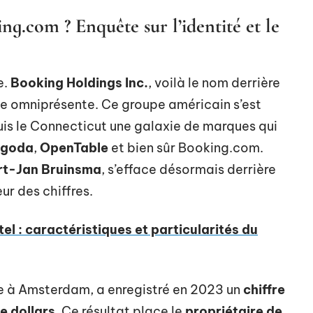
g.com ? Enquête sur l’identité et le
e.
Booking Holdings Inc.
, voilà le nom derrière
ne omniprésente. Ce groupe américain s’est
is le Connecticut une galaxie de marques qui
goda
,
OpenTable
et bien sûr Booking.com.
rt-Jan Bruinsma
, s’efface désormais derrière
ur des chiffres.
el : caractéristiques et particularités du
te à Amsterdam, a enregistré en 2023 un
chiffre
e dollars
. Ce résultat place le
propriétaire de