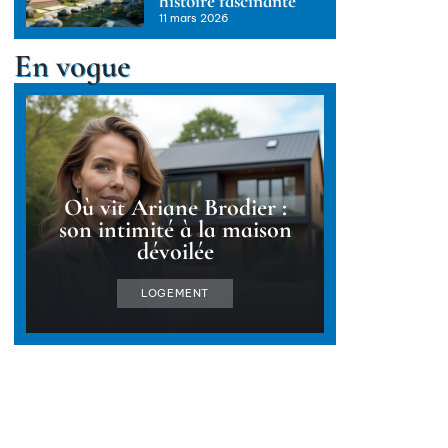
histoire fascinante
11 mars 2026
En vogue
Où vit Ariane Brodier :
son intimité à la maison
dévoilée
LOGEMENT