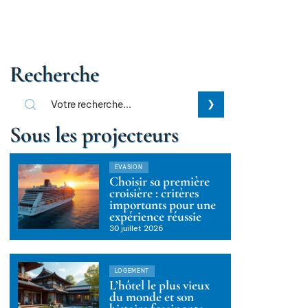
Recherche
Sous les projecteurs
EVASION
Choisir sa première
croisière : critères
importants pour une
expérience réussie
30 juillet 2026
LOGEMENT
L’hôtel le plus vieux
du monde et son