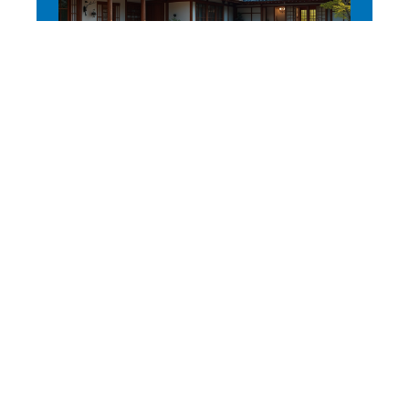
LOGEMENT
L’hôtel le plus vieux du
monde et son histoire
fascinante
11 mars 2026
En vogue