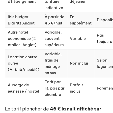
d’hébergement
tarifaire
déjeuner
indicative
Ibis budget
À partir de
En
Disponib
Biarritz Anglet
46 €/nuit
supplément
Autre hôtel
Variable,
Pas
économique (2
souvent
Variable
toujours
étoiles, Anglet)
supérieure
Variable,
Location courte
frais de
Selon
durée
Non inclus
ménage
logemen
(Airbnb/meublé)
en sus
Tarif par
Auberge de
Parfois
lit, pas par
Raremen
jeunesse / hostel
inclus
chambre
Le tarif plancher de
46 € la nuit affiché sur